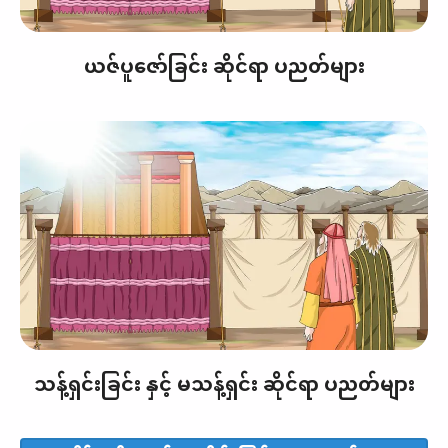
ယဇ်ပူဇော်ခြင်း ဆိုင်ရာ ပညတ်များ
သန့်ရှင်းခြင်း နှင့် မသန့်ရှင်း ဆိုင်ရာ ပညတ်များ