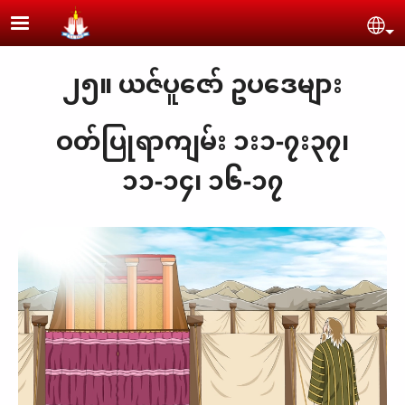
Skip to main content
Se
၂၅။ ယဇ်ပူဇော် ဥပဒေများ
ဝတ်ပြုရာကျမ်း ၁း၁-၇း၃၇၊
၁၁-၁၄၊ ၁၆-၁၇