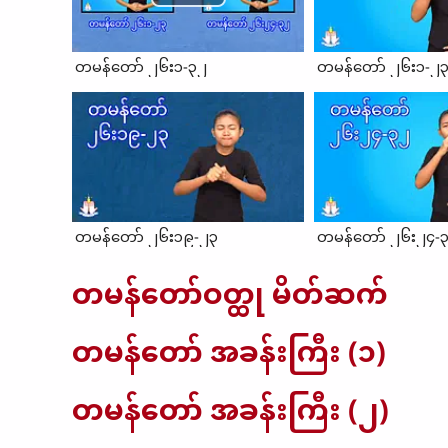
တမန်တော် ၂၆း၁-၃၂
တမန်တော် ၂၆း၁-၂
တမန်တော် ၂၆း၁၉-၂၃
တမန်တော် ၂၆း၂၄-
တမန်တော်ဝတ္ထု မိတ်ဆက်
တမန်တော် အခန်းကြီး (၁
)
တမန်တော် အခန်းကြီး (၂
)