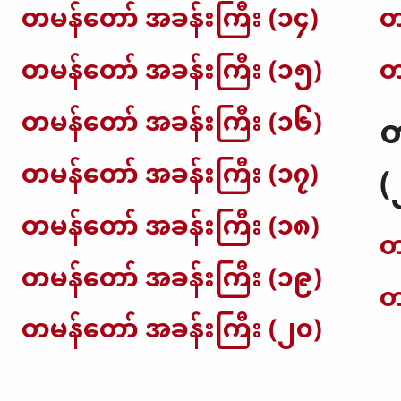
တမန်တော် အခန်းကြီး (၁၄)
တ
တမန်တော် အခန်းကြီး (၁၅)
တ
တမန်တော် အခန်းကြီး (၁၆)
တ
တမန်တော် အခန်းကြီး (၁၇)
(
တမန်တော် အခန်းကြီး (၁၈)
တ
တမန်တော် အခန်းကြီး (၁၉)
တ
တမန်တော် အခန်းကြီး (၂၀)