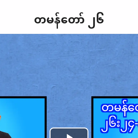
တမန်တော် ၂၆