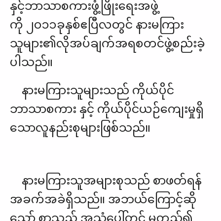
နှင့်ဘာသာစကားဖွံ့ဖြိုးရေးအဖွဲ့
ကို ၂ဝ၁၁ခုနှစ်ဧပြီလတွင် နားမကြား
သူများ၏လိုအပ်ချက်အရစတင်ဖွဲ့စည်းခဲ့
ပါသည်။
နားမကြားသူများသည် ကိုယ်ပိုင်
ဘာသာစကား နှင့် ကိုယ်ပိုင်ယဉ်ကျေးမှုရှိ
သောလူနည်းစုများဖြစ်သည်။
နားမကြားသူအများစုသည် စာဖတ်ရန်
အခက်အခဲရှိသည်။ အဘယ်ကြောင့်ဆို
သော် စာသည် အသံပေါ်တွင် မူတည်၍