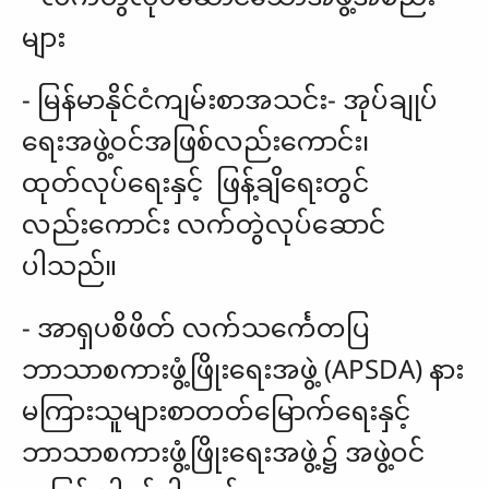
များ
- မြန်မာနိုင်ငံကျမ်းစာအသင်း- အုပ်ချုပ်
ရေးအဖွဲ့ဝင်အဖြစ်လည်းကောင်း၊
ထုတ်လုပ်ရေးနှင့် ဖြန့်ချိရေးတွင်
လည်းကောင်း လက်တွဲလုပ်ဆောင်
ပါသည်။
- အာရှပစိဖိတ် လက်သင်္ကေတပြ
ဘာသာစကားဖွံ့ဖြိုးရေးအဖွဲ့ (APSDA) နား
မကြားသူများစာတတ်မြောက်ရေးနှင့်
ဘာသာစကားဖွံ့ဖြိုးရေးအဖွဲ့၌ အဖွဲ့ဝင်