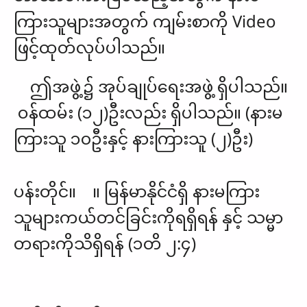
ကြားသူများအတွက် ကျမ်းစာကို Video
ဖြင့်ထုတ်လုပ်ပါသည်။
ဤအဖွဲ့၌ အုပ်ချုပ်ရေးအဖွဲ့ ရှိပါသည်။
ဝန်ထမ်း (၁၂)ဦးလည်း ရှိပါသည်။ (နားမ
ကြားသူ ၁၀ဦးနှင့် နားကြားသူ (၂)ဦး)
ပန်းတိုင်။ ။ မြန်မာနိုင်ငံရှိ နားမကြား
သူများကယ်တင်ခြင်းကိုရရှိရန် နှင့် သမ္မာ
တရားကိုသိရှိရန် (၁တိ ၂:၄)