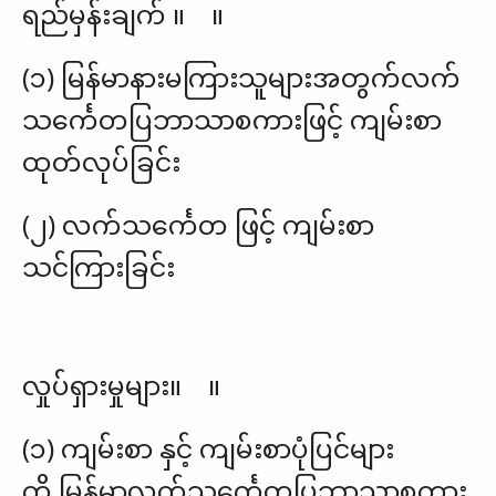
ရည်မှန်းချက် ။ ။
(၁) မြန်မာနားမကြားသူများအတွက်လက်
သင်္ကေတပြဘာသာစကားဖြင့် ကျမ်းစာ
ထုတ်လုပ်ခြင်း
(၂) လက်သင်္ကေတ ဖြင့် ကျမ်းစာ
သင်ကြားခြင်း
လှုပ်ရှားမှုများ။ ။
(၁) ကျမ်းစာ နှင့် ကျမ်းစာပုံပြင်များ
ကို မြန်မာလက်သင်္ကေတပြဘာသာစကား