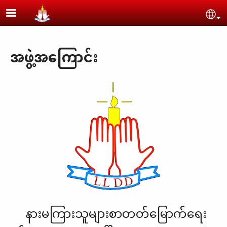
Skip to main content
Se
အဖွဲ့အကြောင်း
နားမကြားသူများစာတတ်မြောက်ရေး