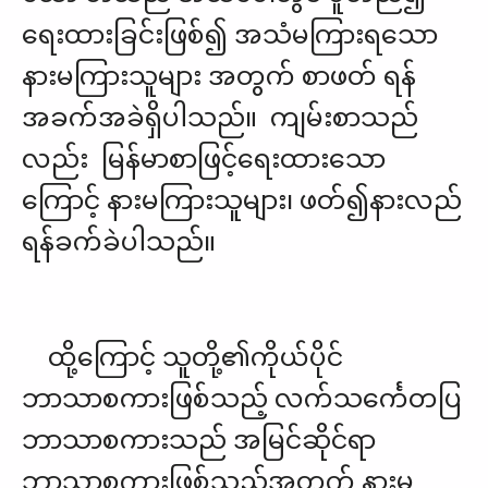
ရေးထားခြင်းဖြစ်၍ အသံမကြားရသော
နားမကြားသူများ အတွက် စာဖတ် ရန်
အခက်အခဲရှိပါသည်။ ကျမ်းစာသည်
လည်း မြန်မာစာဖြင့်ရေးထားသော
ကြောင့် နားမကြားသူများ၊ ဖတ်၍နားလည်
ရန်ခက်ခဲပါသည်။
ထို့ကြောင့် သူတို့၏ကိုယ်ပိုင်
ဘာသာစကားဖြစ်သည့် လက်သင်္ကေတပြ
ဘာသာစကားသည် အမြင်ဆိုင်ရာ
ဘာသာစကားဖြစ်သည့်အတွက် နားမ