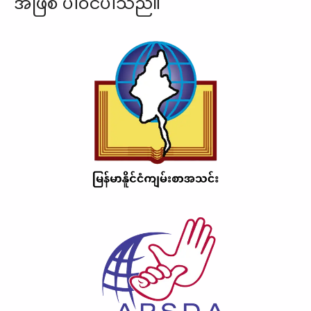
အဖြစ် ပါဝင်ပါသည်။