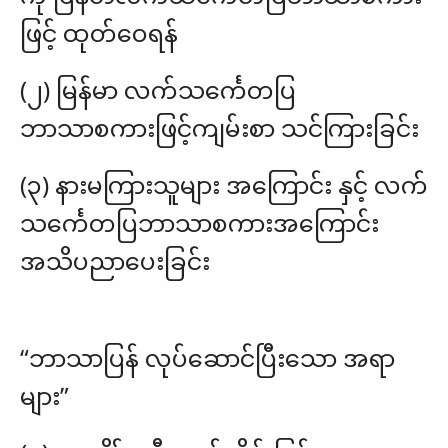
ဖြင့် ထုတ်ဝေရန်
(၂) မြန်မာ လက်သင်္ကေတပြ
ဘာသာစကားဖြင့်ကျမ်းစာ သင်ကြားခြင်း
(၃) နားမကြားသူများ အကြောင်း နှင့် လက်
သင်္ကေတပြဘာသာစကားအကြောင်း
အသိပညာပေးခြင်း
“ဘာသာပြန် လုပ်ဆောင်ပြီးသော အရာ
များ”