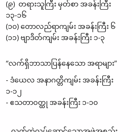
(၉) တရားသူကြီး မှတ်စာ အခန်းကြီး
၁၃-၁၆
(၁၀) တောလည်ရာကျမ်း အခန်းကြီး ၆
(၁၁) ဗျာဒိတ်ကျမ်း အခန်းကြီး ၁-၃
“လက်ရှိဘာသာပြန်နေသော အရာများ”
- ဒံယေလ အနာဂတ္တိကျမ်း အခန်းကြီး
၁-၁၂
- ဧသတာဝတ္ထု အခန်းကြီး ၁-၁၀
လက်တွဲလုပ်ဆောင်သောအဖွဲ့အစည်း