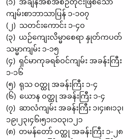
(၁) အချိန်အစီအစဉ်တိုင်းဖြစ်သော
ကျမ်းစာဘာသာပြန် ၁-၁၀၇
(၂) သတင်းကောင်း ၁-၄၀
(၃) ယဉ်ကျေးလိမ္မာစေရာ နှုတ်ကပတ်
သမ္မာကျမ်း ၁-၁၅
(၄) ရှင်မာကုခရစ်ဝင်ကျမ်း အခန်းကြီး
၁-၁၆
(၅) ရုသ ဝတ္ထု အခန်းကြီး ၁-၄
(၆) ယောန ဝတ္ထု အခန်းကြီး ၁-၄
(၇) ဆာလံကျမ်း အခန်းကြီး ၁၊၄၊၈၊၁၃၊
၁၉၊၂၃၊၄၆၊၅၁၊၁၀၃၊၁၂၁
(၈) တမန်တော် ဝတ္ထု အခန်းကြီး ၁-၂၈