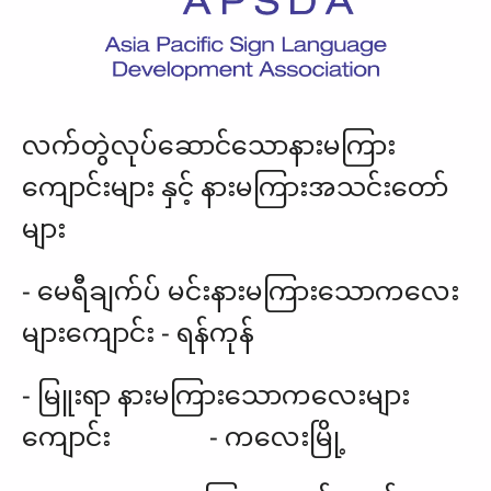
လက်တွဲလုပ်ဆောင်သောနားမကြား
ကျောင်းများ နှင့် နားမကြားအသင်းတော်
များ
- မေရီချက်ပ် မင်းနားမကြားသောကလေး
များကျောင်း - ရန်ကုန်
- မြူးရာ နားမကြားသောကလေးများ
ကျောင်း - ကလေးမြို့